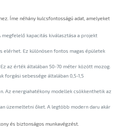
hez. Íme néhány kulcsfontosságú adat, amelyeket
A megfelelő kapacitás kiválasztása a projekt
is elérhet. Ez különösen fontos magas épületek
 Ez az érték általában 50-70 méter között mozog.
k forgási sebessége általában 0,5-1,5
én. Az energiahatékony modellek csökkenthetik az
an üzemeltetni őket. A legtöbb modern daru akár
tékony és biztonságos munkavégzést.