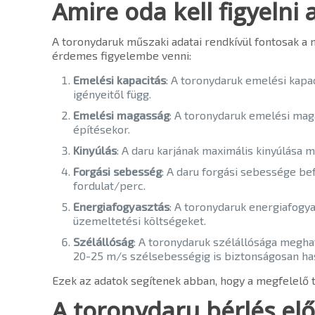
Amire oda kell figyelni 
A toronydaruk műszaki adatai rendkívül fontosak a
érdemes figyelembe venni:
Emelési kapacitás
: A toronydaruk emelési kapac
igényeitől függ.
Emelési magasság
: A toronydaruk emelési mag
építésekor.
Kinyúlás
: A daru karjának maximális kinyúlása
Forgási sebesség
: A daru forgási sebessége be
fordulat/perc.
Energiafogyasztás
: A toronydaruk energiafogy
üzemeltetési költségeket.
Szélállóság
: A toronydaruk szélállósága megh
20-25 m/s szélsebességig is biztonságosan ha
Ezek az adatok segítenek abban, hogy a megfelelő t
A toronydaru bérlés el