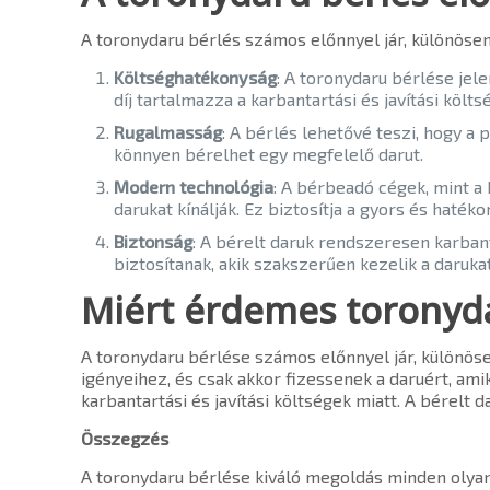
A toronydaru bérlés számos előnnyel jár, különöse
Költséghatékonyság
: A toronydaru bérlése jel
díj tartalmazza a karbantartási és javítási költs
Rugalmasság
: A bérlés lehetővé teszi, hogy a
könnyen bérelhet egy megfelelő darut.
Modern technológia
: A bérbeadó cégek, mint a
darukat kínálják. Ez biztosítja a gyors és haté
Biztonság
: A bérelt daruk rendszeresen karban
biztosítanak, akik szakszerűen kezelik a darukat
Miért érdemes toronyda
A toronydaru bérlése számos előnnyel jár, különöse
igényeihez, és csak akkor fizessenek a daruért, ami
karbantartási és javítási költségek miatt. A bérelt
Összegzés
A toronydaru bérlése kiváló megoldás minden olyan