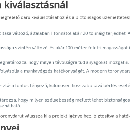
a kiválasztásnál
 megfelelő daru kiválasztásához és a biztonságos üzemeltetés
itása változó, általában 1 tonnától akár 20 tonnáig terjedhet. 
assága szintén változó, és akár 100 méter feletti magasságot 
 meghatározza, hogy milyen távolságra tud anyagokat mozgatni.
folyásolja a munkavégzés hatékonyságát. A modern toronydaru
asztása fontos tényező, különösen hosszabb távú bérlés eset
atározza, hogy milyen szélsebesség mellett lehet biztonságos
sználható.
oronydarut válassza ki a projekt igényeihez, biztosítva a ha
őnyei