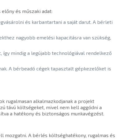
 előny és műszaki adat:
ásárolni és karbantartani a saját darut. A bérleti
ojekthez nagyobb emelési kapacitásra van szükség,
t, így mindig a legújabb technológiával rendelkező
nak. A bérbeadó cégek tapasztalt gépkezelőket is
ások rugalmasan alkalmazkodjanak a projekt
szú távú költségeket, mivel nem kell aggódni a
tosítva a hatékony és biztonságos munkavégzést.
ll mozgatni. A bérlés költséghatékony, rugalmas és