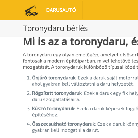
DARUSAUTÓ
Toronydaru bérlés
Mi is az a toronydaru, é
A toronydaru egy olyan emelőgép, amelyet elsőso
fontosak a modern építőiparban, mivel lehetővé te
mozgatását. A toronydaruk különböző típusai közé 
Önjáró toronydaruk
: Ezek a daruk saját motorr
ahol gyakran kell változtatni a daru helyzetét.
Rögzített toronydaruk
: Ezek a daruk egy fix he
daru szolgáltatásaira.
Kúszó toronydaruk
: Ezek a daruk képesek függ
építéséhez.
Összecsukható toronydaruk
: Ezek a daruk kön
gyakran kell mozgatni a darut.