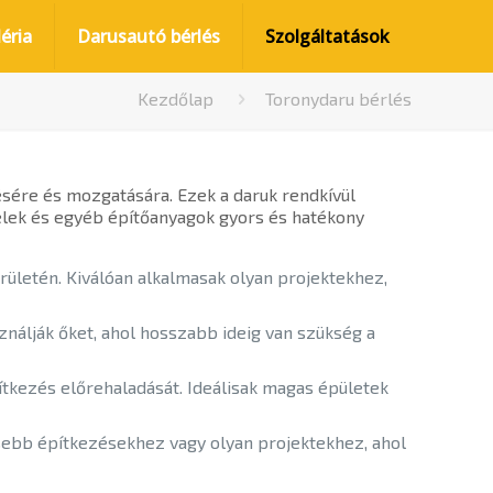
éria
Darusautó bérlés
Szolgáltatások
Kezdőlap
Toronydaru bérlés
ére és mozgatására. Ezek a daruk rendkívül
elek és egyéb építőanyagok gyors és hatékony
rületén. Kiválóan alkalmasak olyan projektekhez,
ználják őket, ahol hosszabb ideig van szükség a
ítkezés előrehaladását. Ideálisak magas épületek
kisebb építkezésekhez vagy olyan projektekhez, ahol