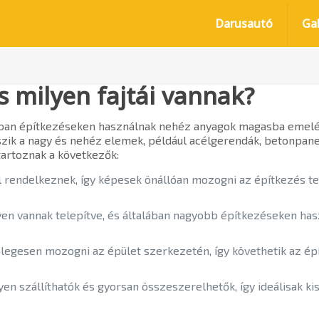
Darusautó
Gal
s milyen fajtái vannak?
rban építkezéseken használnak nehéz anyagok magasba emelés
szik a nagy és nehéz elemek, például acélgerendák, betonpan
tartoznak a következők:
al rendelkeznek, így képesek önállóan mozogni az építkezés te
lyen vannak telepítve, és általában nagyobb építkezéseken has
őlegesen mozogni az épület szerkezetén, így követhetik az ép
nyen szállíthatók és gyorsan összeszerelhetők, így ideálisak 