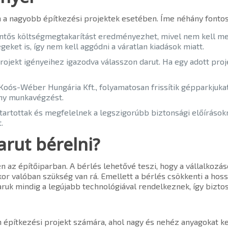
n a nagyobb építkezési projektek esetében. Íme néhány fontos
entős költségmegtakarítást eredményezhet, mivel nem kell megv
égeket is, így nem kell aggódni a váratlan kiadások miatt.
 projekt igényeihez igazodva válasszon darut. Ha egy adott pr
 Koós-Wéber Hungária Kft., folyamatosan frissítik gépparkjuka
kony munkavégzést.
tartottak és megfelelnek a legszigorúbb biztonsági előírások
.
rut bérelni?
n az építőiparban. A bérlés lehetővé teszi, hogy a vállalkoz
kor valóban szükség van rá. Emellett a bérlés csökkenti a hos
 daruk mindig a legújabb technológiával rendelkeznek, így biz
 építkezési projekt számára, ahol nagy és nehéz anyagokat ke